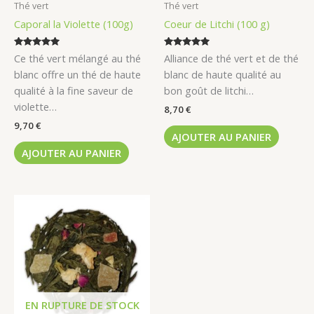
Thé vert
Thé vert
Caporal la Violette (100g)
Coeur de Litchi (100 g)
Note
Note
Ce thé vert mélangé au thé
Alliance de thé vert et de thé
5.00
5.00
sur 5
sur 5
blanc offre un thé de haute
blanc de haute qualité au
qualité à la fine saveur de
bon goût de litchi…
violette…
8,70
€
9,70
€
AJOUTER AU PANIER
AJOUTER AU PANIER
EN RUPTURE DE STOCK