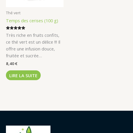
Thé vert
Temps des cerises (100 g)
Note
Très riche en fruits confits,
5.00
sur 5
ce thé vert est un délice !!! Il
offre une infusion douce,
fruitée et sucrée…
8,40
€
LIRE LA SUITE