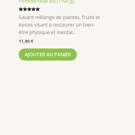
Pomme relax BIO (100 g)
Note
Savant mélange de plantes, fruits et
5.00
sur 5
épices visant à restaurer un bien-
être physique et mental…
11,90
€
AJOUTER AU PANIER