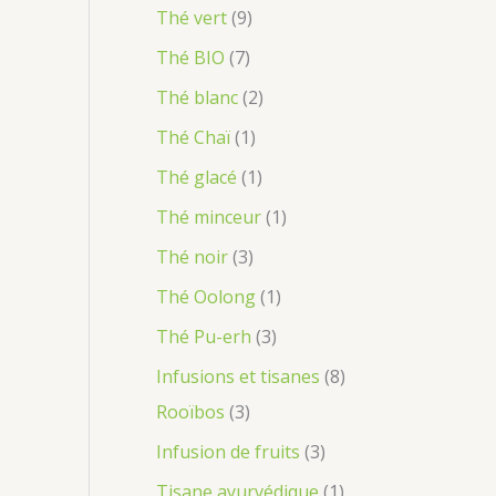
t
i
t
t
t
t
t
t
t
t
t
t
t
t
t
t
t
t
Thé vert
9
s
t
s
s
s
s
s
s
s
s
s
Thé BIO
7
s
Thé blanc
2
Thé Chaï
1
Thé glacé
1
Thé minceur
1
Thé noir
3
Thé Oolong
1
Thé Pu-erh
3
Infusions et tisanes
8
Rooïbos
3
Infusion de fruits
3
Tisane ayurvédique
1