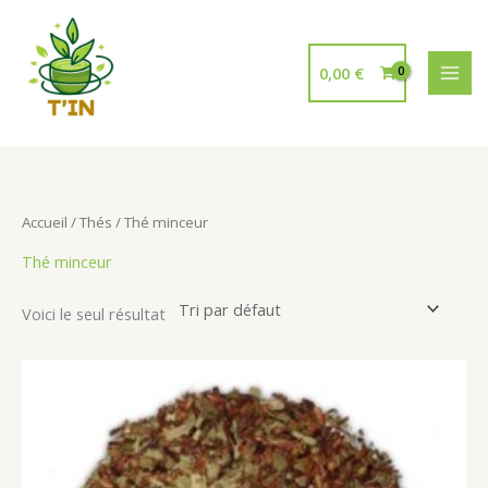
Aller
au
contenu
0,00
€
Accueil
/
Thés
/ Thé minceur
Thé minceur
Voici le seul résultat